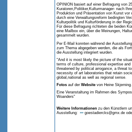
OPINION basiert auf einer Befragung von 25
Kuratoren,Politiker,Kulturmanager- nach Ihre
Produktion und Präsentation von Kunst vor 
durch eine Verwaltungsreform bedingten Ver
Kulturpolitik und Kulturförderung in der Re
Für diese Befragung richteten die beiden Kü
eine Mailbox ein, über die Meinungen, Halt
gesammelt wurden.
Per E-Mail konnten während der Ausstellun
zum Thema abgegeben werden, die als Fortf
die Ausstellung integriert wurden.
"And it is most likely the picture of the sit
terms of culture, professional expertise an
threatened by political arrogance, a threat to
necessity of art laboratories that retain societ
global,national as well as regional sense.
Fotos
auf der
Website
von Heine Skjerning
.
Eine Veranstaltung im Rahmen des Sympos
Woanders"
Weitere Informationen
zu den Künstlern un
Ausstellung:
goestadiercks@gmx.de
ode