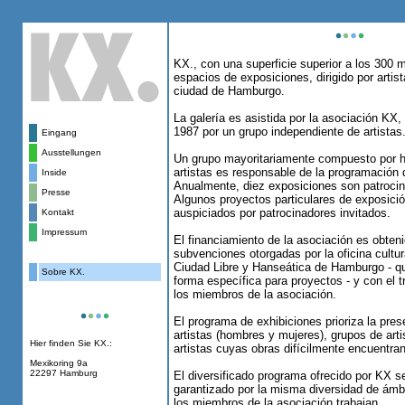
KX., con una superficie superior a los 300 
espacios de exposiciones, dirigido por artis
ciudad de Hamburgo.
La galería es asistida por la asociación KX,
1987 por un grupo independiente de artistas
Eingang
Ausstellungen
Un grupo mayoritariamente compuesto por 
artistas es responsable de la programación 
Inside
Anualmente, diez exposiciones son patrocin
Presse
Algunos proyectos particulares de exposic
auspiciados por patrocinadores invitados.
Kontakt
Impressum
El financiamiento de la asociación es obten
subvenciones otorgadas por la oficina cultur
Ciudad Libre y Hanseática de Hamburgo - q
Sobre KX.
forma específica para proyectos - y con el 
los miembros de la asociación.
El programa de exhibiciones prioriza la pre
artistas (hombres y mujeres), grupos de art
Hier finden Sie KX.:
artistas cuyas obras difícilmente encuentra
Mexikoring 9a
22297 Hamburg
El diversificado programa ofrecido por KX s
garantizado por la misma diversidad de ámbi
los miembros de la asociación trabajan.