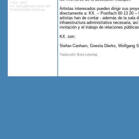
© KX. 2003
KX. wird gefördert durch die
Artistas interesados pueden dirigir sus pro
Kulturbehörde Hamburg
directamente a: KX. -- Postfach 60 13 20 -
artistas han de contar - además de la sala 
infraestructura administrativa necesaria, as
invitación y el trabajo de relaciones públicas
KX. son:
Stefan Canham, Goesta Dierks, Wolfgang S
Traducción: Erica Lotockyj